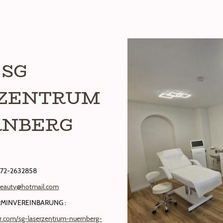
SG
RZENTRUM
NBERG
72-2632858
beauty@hotmail.com
RMINVEREINBARUNG :
r.com/sg-laserzentrum-nuernberg-